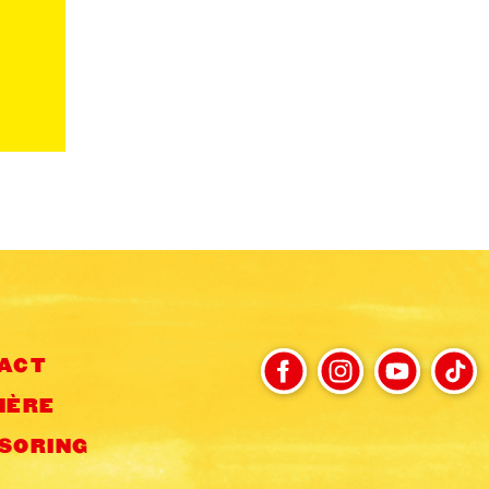
ACT
IÈRE
SORING