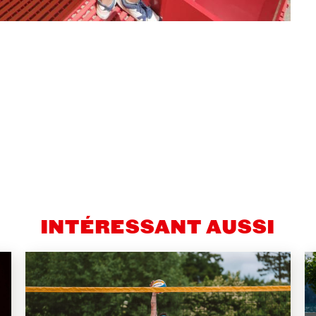
n
len
ilen
INTÉRESSANT AUSSI