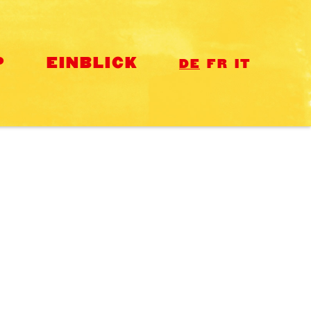
P
EINBLICK
DE
FR
IT