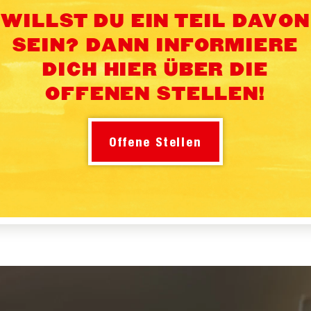
WILLST DU EIN TEIL DAVON
SEIN? DANN INFORMIERE
DICH HIER ÜBER DIE
OFFENEN STELLEN!
Offene Stellen