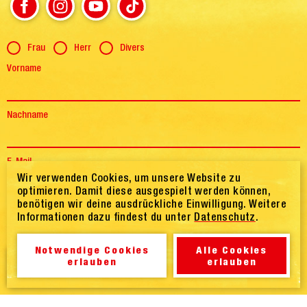
Anrede
Frau
Herr
Divers
Vorname
Nachname
E-Mail
Wir verwenden Cookies, um unsere Website zu
optimieren. Damit diese ausgespielt werden können,
benötigen wir deine ausdrückliche Einwilligung. Weitere
Einwilligung
Ich bestätige hiermit, dass ich die Informationen zum
Datenschutz
Informationen dazu findest du unter
Datenschutz
.
gelesen, verstanden und akzeptiert habe.
Notwendige Cookies
Alle Cookies
erlauben
erlauben