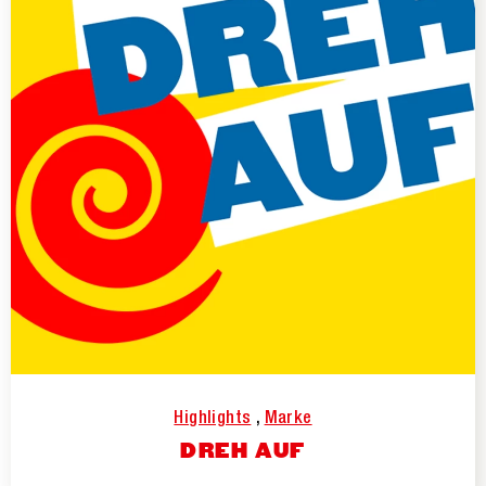
Highlights
,
Marke
DREH AUF