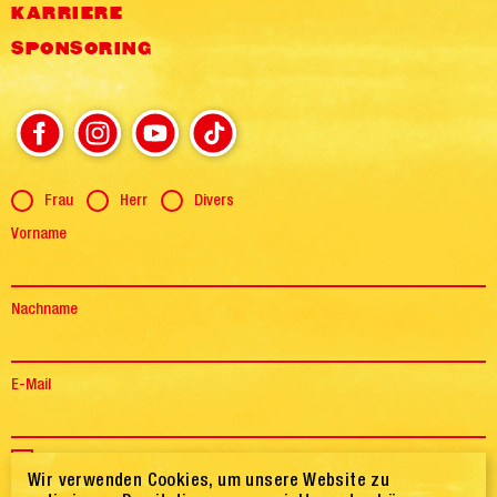
KARRIERE
SPONSORING
Anrede
Frau
Herr
Divers
Vorname
Nachname
E-Mail
Einwilligung
Ich bestätige hiermit, dass ich die Informationen zum
Datenschutz
Wir verwenden Cookies, um unsere Website zu
gelesen, verstanden und akzeptiert habe.