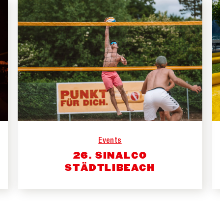
Events
26. SINALCO
STÄDTLIBEACH