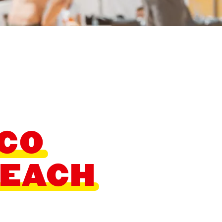
LCO
BEACH